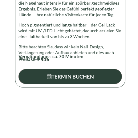
die Nagelhaut intensiv für ein spürbar geschmeidiges
Ergebnis. Erleben Sie das Gefühl perfekt gepflegter
Hände – Ihre natürliche Visitenkarte für jeden Tag.
Hoch pigmentiert und lange haltbar – der Gel-Lack
wird mit UV-/LED-Licht gehärtet, dadurch erzielen Sie
eine Haltbarkeit von bis zu 3 Wochen.
Bitte beachten Sie, dass wir kein Nail-Design,
Verlängerung oder Aufbau anbieten und dies auch
Verwöhndauer: ca.
70
Minuten
nicht entfernen.
Preis:
CHF 115
TERMIN BUCHEN