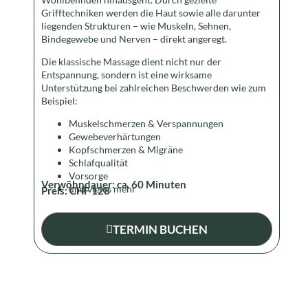
Grifftechniken werden die Haut sowie alle darunter
liegenden Strukturen – wie Muskeln, Sehnen,
Bindegewebe und Nerven – direkt angeregt.
Die klassische Massage dient nicht nur der
Entspannung, sondern ist eine wirksame
Unterstützung bei zahlreichen Beschwerden wie zum
Beispiel:
Muskelschmerzen & Verspannungen
Gewebeverhärtungen
Kopfschmerzen & Migräne
Schlafqualität
Vorsorge
Verwöhndauer: ca.
60
Minuten
und vieles mehr
Preis:
CHF 128
TERMIN BUCHEN