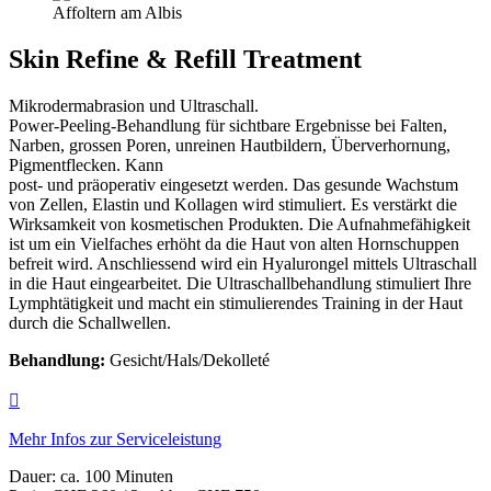
Affoltern am Albis
Skin Refine & Refill Treatment
Mikrodermabrasion und Ultraschall.
Power-Peeling-Behandlung für sichtbare Ergebnisse bei Falten,
Narben, grossen Poren, unreinen Hautbildern, Überverhornung,
Pigmentflecken. Kann
post- und präoperativ eingesetzt werden. Das gesunde Wachstum
von Zellen, Elastin und Kollagen wird stimuliert. Es verstärkt die
Wirksamkeit von kosmetischen Produkten. Die Aufnahmefähigkeit
ist um ein Vielfaches erhöht da die Haut von alten Hornschuppen
befreit wird. Anschliessend wird ein Hyalurongel mittels Ultraschall
in die Haut eingearbeitet. Die Ultraschallbehandlung stimuliert Ihre
Lymphtätigkeit und macht ein stimulierendes Training in der Haut
durch die Schallwellen.
Behandlung:
Gesicht/Hals/Dekolleté
Mehr Infos zur Serviceleistung
Dauer: ca.
100
Minuten