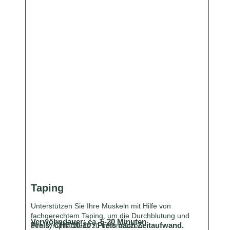
Taping
Unterstützen Sie Ihre Muskeln mit Hilfe von
fachgerechtem Taping, um die Durchblutung und
Verwöhndauer: ca.
5-20
Minuten
Preis:
CHF 10-20 - Preis nach Zeitaufwand.
den Lymphabfluss zu unterstützen.